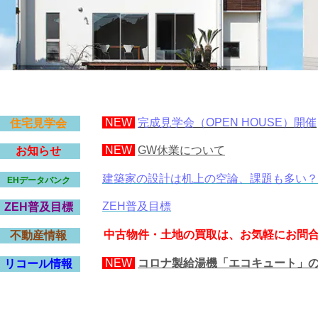
NEW
完成見学会（OPEN HOUSE）開催
住宅見学会
NEW
GW休業について
お知らせ
建築家の設計は机上の空論、課題も多い？
EHデータバンク
ZEH普及目標
ZEH普及目標
中古物件・土地の買取は、お気軽にお問
不動産情報
NEW
コロナ製給湯機「エコキュート」
リコール情報