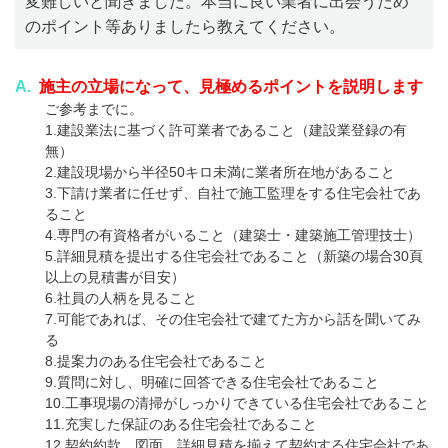
変難しいと聞きました。本当に良い業者に出会うため
のポイント等ありましたら教えてください。
A.
施主の立場になって、見極めるポイントを説明します
ご参考までに。
1.建設業法に基づく許可業者であること（建設業登録の有
無）
2.建設現場から半径50キロ未満に業者所在地があること
3.下請け業者に任せず、自社で施工監理をする住宅会社であ
ること
4.専門の有資格者がいること（建築士・建築施工管理技士）
5.詳細見積を提出する住宅会社であること（新築の場合30頁
以上の見積書が目安）
6.社員の人柄を見ること
7.可能であれば、その住宅会社で建てた方から話を聞いてみ
る
8.提案力のある住宅会社であること
9.質問に対し、明確に回答できる住宅会社であること
10.工事現場の清掃がしっかりできている住宅会社であること
11.充実した保証のある住宅会社であること
12.契約約款、図面、詳細見積を揃えて契約する住宅会社であ