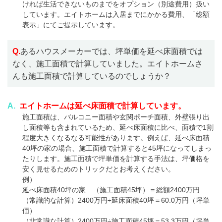
ければ生活できないものまでをオプション（別途費用）扱い
しています。エイトホームは入居までにかかる費用、「総額
表示」にてご提示しています。
Q.
あるハウスメーカーでは、坪単価を延べ床面積では
なく、施工面積で計算していました。エイトホームさ
んも施工面積で計算しているのでしょうか？
A.
エイトホームは延べ床面積で計算しています。
施工面積は、バルコニー面積や玄関ポーチ面積、外壁張り出
し面積等も含まれているため、延べ床面積に比べ、面積で1割
程度大きくなるなる可能性があります。例えば、延べ床面積
40坪の家の場合、施工面積で計算すると45坪になってしまっ
たりします。施工面積で坪単価を計算する手法は、坪価格を
安く見せるためのトリックだとお考えください。
例）
延べ床面積40坪の家 （施工面積45坪）＝総額2400万円
（常識的な計算）2400万円÷延床面積40坪＝60.0万円（坪単
価）
（非常識な計算）2400万円÷施工面積45坪＝53.3万円（坪単