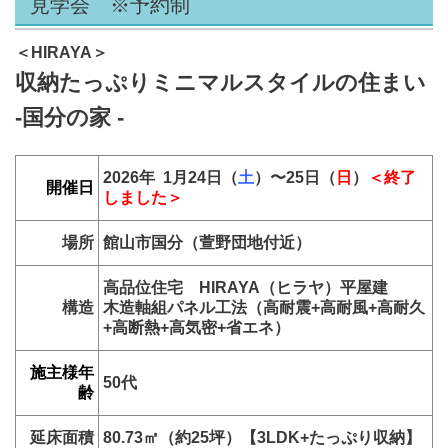
見学会 ※予約制
＜HIRAYA＞
収納たっぷりミニマルスタイルの住まい
-国分の家 -
2026年 1月24日（
土
）〜25
日（
日
）
＜終了
開催日
しました＞
場所
館山市国分（萱野団地付近）
高品位住宅 HIRAYA（ヒラヤ）平屋建
構造
木造軸組パネル工法（高耐震+高耐風+高耐久
+高断熱+高気密+省エネ）
施主様年
50代
齢
延床面積
80.73㎡（約25
坪）【3LDK+たっぷり収納】