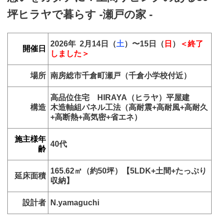
坪ヒラヤで暮らす -瀬戸の家 -
2026年 2月14日（
土
）〜15
日（
日
）
＜終了
開催日
しました＞
場所
南房総市千倉町瀬戸（千倉小学校付近）
高品位住宅 HIRAYA（ヒラヤ）平屋建
構造
木造軸組パネル工法（高耐震+高耐風+高耐久
+高断熱+高気密+省エネ）
施主様年
40代
齢
165.62㎡（約50
坪）【5LDK+土間+たっぷり
延床面積
収納】
設計者
N.yamaguchi