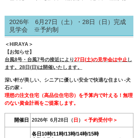
2026年 6月27日（土）・28日（日）完成
見学会 ※予約制
＜HIRAYA＞
【お知らせ】
台風8号・台風7号の接近により
27日(土)の見学会は中止
し
ます。
28日(日)は開催いたします。
深い軒が美しい、シニアに優しい安全で快適な住まい -犬
石の家 -
理想の注文住宅（高品位住宅Ⓡ）を予算内で叶える！無理
のない資金計画をご提案します。
開催日
2026年 6月
28
日（
日
）
＜予約受付中＞
各日10時/11時/13時/14時/15時