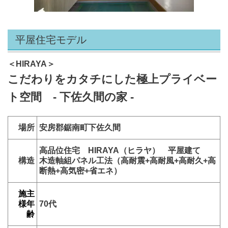
平屋住宅モデル
＜HIRAYA
＞
こだわりをカタチにした極上プライベー
ト空間 - 下佐久間の家 -
場所
安房郡鋸南町下佐久間
高品位住宅 HIRAYA（ヒラヤ） 平屋建て
構造
木造軸組パネル工法（高耐震+高耐風+高耐久+高
断熱+高気密+省エネ）
施主
様年
70代
齢