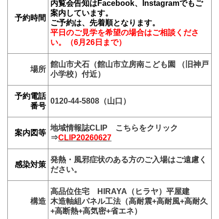
内覧会告知はFacebook、Instagramでもご
案内しています。
予約時間
ご予約は、先着順となります。
平日のご見学を希望の場合はご相談くださ
い。（6月26日まで）
館山市犬石（館山市立房南こども園 （旧神戸
場所
小学校）付近）
予約電話
0120-44-5808（山口）
番号
地域情報誌CLIP こちらをクリック
案内図等
⇒
CLIP20260627
発熱・風邪症状のある方のご入場はご遠慮く
感染対策
ださい。
高品位住宅 HIRAYA（ヒラヤ）平屋建
構造
木造軸組パネル工法（高耐震+高耐風+高耐久
+高断熱+高気密+省エネ）