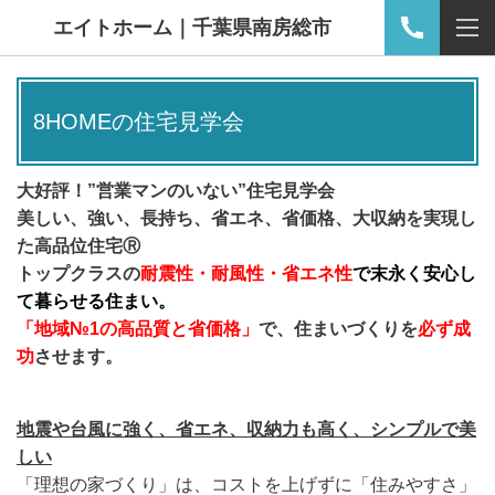
エイトホーム｜千葉県南房総市
8HOMEの住宅見学会
大好評！”営業マンのいない”住宅見学会
美しい
、強い、長持ち、省エネ、省価格、大収納を実現し
た高品位住宅Ⓡ
トップクラスの
耐震性・耐風性・省エネ性
で末永く安心し
て暮らせる住まい。
「地域№1の高品質と省価格」
で、住まいづくりを
必ず成
功
させます。
地震や台風に強く、省エネ、収納力も高く、シンプルで美
しい
「理想の家づくり」は、コストを上げずに「住みやすさ」