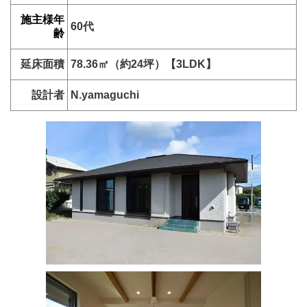
施主様年
60代
齢
延床面積
78.36㎡（約24
坪）【3LDK】
設計者
N.yamaguchi