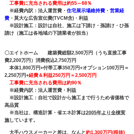
工事費に充当される費用は約55～68％
※経費内訳：法人運営費・
住宅展示場維持費
・
営業経
費
・莫大な広告宣伝費(TVCM含)・利益
※設計施工：設計は自社、施工は下請け・孫請け・ひ孫
請け（施工は各地域の下請業者が担当）
〇エイトホーム 建築費総額2,500万円（うち直接工事
費2,200万円）消費税込2,750万円
本体1,800万円+付帯工事350万円+オプション100万円＝
2,250万円+
経費＆利益250万円＝2,500万円
工事費に充当される費用は約90％
※経費内訳：法人運営費・利益
※設計施工：自社で設計から施工まで行うため省価格で
高品質
※当社は、構造計算・省エネ計算は
2005年より全棟実
施
しています。
大手ハウスメーカーと差は、なんと
約1,300万円(税抜)