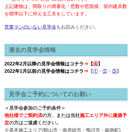
上記建物は、間取りの簡素化・窓数や窓面積、室内建具数
を標準以下に抑える工夫をしています。
営業マンのいない見学会
もお読みください。
過去の見学会情報
2022年2月以降の見学会情報はコチラ
⇒
【
④
】
2022年1月以前の見学会情報はコチラ
⇒
【
①
・
②
・
③
】
見学会ご予約についてのお願い
＜見学会参加のご予約条件＞
他社様で
ご契約済
の方、または当社
施工エリア外に建築予
定
の方はご遠慮ください。
※基本施工エリア(館山市・南房総市・鴨川市・鋸南町)