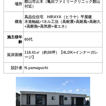
館山市正木（亀田ファミリークリニック館山
場所
付近）
高品位住宅 HIRAYA（ヒラヤ）平屋建
構造
木造軸組パネル工法（高耐震+高耐風+高耐久
+高断熱+高気密+省エネ）
施主様年
60代
齢
118.41㎡（約36
坪）【4LDK+インナーガレ
延床面積
ージ】
設計者
N.yamaguchi