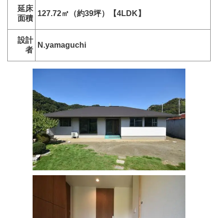
延床
127.72㎡（約39坪）【4LDK】
面積
設計
N.yamaguchi
者