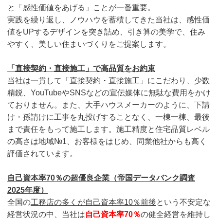
と「感性価値をあげる」ことが一番重要。
実践を繰り返し、ノウハウを蓄積してきた当社は、感性価
値をUPするデザインを突き詰め、引き算の美学で、住み
やすく、美しい住まいづくりをご提案します。
「直接契約・直接施工」で高品質をお約束
当社は一貫して「直接契約・直接施工」にこだわり、少数
精鋭、YouTubeやSNSなどの宣伝媒体に無駄な費用をかけ
ておりません。また、大手ハウスメーカーのように、下請
け・孫請けに工事を丸投げすることなく、一棟一棟、最後
まで責任をもって施工します。施工精度と住宅品質レベル
の高さは地域№1、お客様をはじめ、同業他社からも高く
評価されています。
自己資本率70％の超優良企業（帝国データバンク調査
2025年度）
全国の
工務店の多くが自己資本率10％前後
という不安定な
経営状況の中、当社は
自己資本率70％
の健全経営を維持し