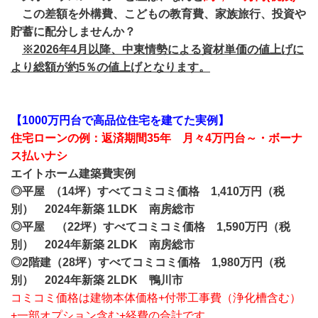
この差額を外構費、こどもの教育費、家族旅行、投資や
貯蓄に配分しませんか？
※2026年4月以降、中東情勢による資材単価の値上げに
より総額が約5％の値上げとなります。
【1000万円台で高品位住宅を建てた実例】
住宅ローンの例：返済期間35年 月々4万円台～・ボーナ
ス払いナシ
エイトホーム建築費実例
◎平屋 （14坪）すべてコミコミ価格 1,410万円（税
別） 2024年新築 1LDK 南房総市
◎平屋 （22坪）すべてコミコミ価格 1,590万円（税
別） 2024年新築 2LDK 南房総市
◎2階建（28坪）すべてコミコミ価格 1,980万円（税
別） 2024年新築 2LDK 鴨川市
コミコミ価格は建物本体価格+付帯工事費（浄化槽含む）
+一部オプション含む+経費の合計です。